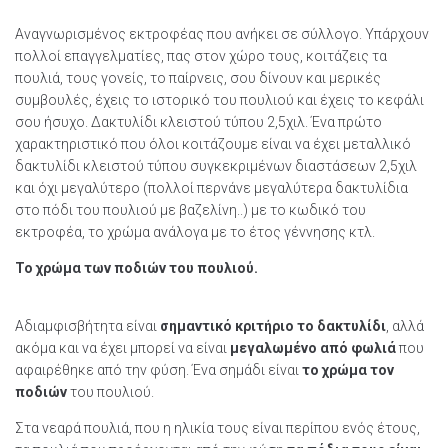
Αναγνωρισμένος εκτροφέας που ανήκει σε σύλλογο. Υπάρχουν
πολλοί επαγγελματίες, πας στον χώρο τους, κοιτάζεις τα
πουλιά, τους γονείς, το παίρνεις, σου δίνουν και μερικές
συμβουλές, έχεις το ιστορικό του πουλιού και έχεις το κεφάλι
σου ήσυχο. Δακτυλίδι κλειστού τύπου 2,5χιλ. Ένα πρώτο
χαρακτηριστικό που όλοι κοιτάζουμε είναι να έχει μεταλλικό
δακτυλίδι κλειστού τύπου συγκεκριμένων διαστάσεων 2,5χιλ
και όχι μεγαλύτερο (πολλοί περνάνε μεγαλύτερα δακτυλίδια
στο πόδι του πουλιού με βαζελίνη..) με το κωδικό του
εκτροφέα, το χρώμα ανάλογα με το έτος γέννησης κτλ.
Το χρώμα των ποδιών του πουλιού.
Αδιαμφισβήτητα είναι
σημαντικό κριτήριο το δακτυλίδι
, αλλά
ακόμα και να έχει μπορεί να είναι
μεγαλωμένο από φωλιά
που
αφαιρέθηκε από την φύση. Ένα σημάδι είναι
το χρώμα τον
ποδιών
του πουλιού.
Στα νεαρά πουλιά, που η ηλικία τους είναι περίπου ενός έτους,