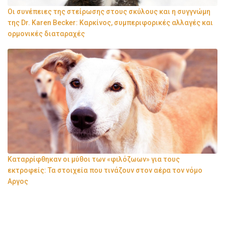
Οι συνέπειες της στείρωσης στους σκύλους και η συγγνώμη
της Dr. Karen Becker: Καρκίνος, συμπεριφορικές αλλαγές και
ορμονικές διαταραχές
Καταρρίφθηκαν οι μύθοι των «φιλόζωων» για τους
εκτροφείς: Τα στοιχεία που τινάζουν στον αέρα τον νόμο
Αργος