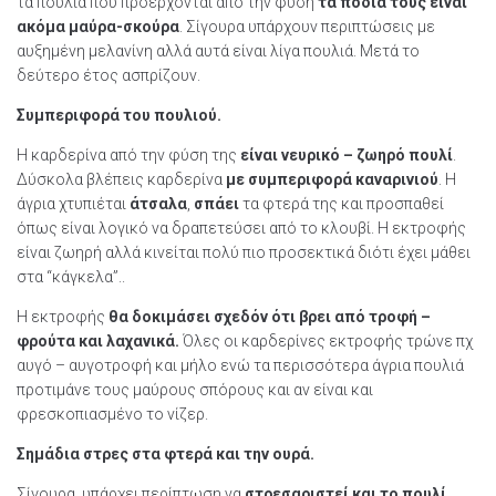
τα πουλιά που προέρχονται από την φύση
τα πόδια τους είναι
ακόμα μαύρα-σκούρα
. Σίγουρα υπάρχουν περιπτώσεις με
αυξημένη μελανίνη αλλά αυτά είναι λίγα πουλιά. Μετά το
δεύτερο έτος ασπρίζουν.
Συμπεριφορά του πουλιού.
Η καρδερίνα από την φύση της
είναι νευρικό – ζωηρό πουλί
.
Δύσκολα βλέπεις καρδερίνα
με συμπεριφορά καναρινιού
. Η
άγρια χτυπιέται
άτσαλα
,
σπάει
τα φτερά της και προσπαθεί
όπως είναι λογικό να δραπετεύσει από το κλουβί. Η εκτροφής
είναι ζωηρή αλλά κινείται πολύ πιο προσεκτικά διότι έχει μάθει
στα “κάγκελα”..
Η εκτροφής
θα δοκιμάσει σχεδόν ότι βρει από τροφή –
φρούτα και λαχανικά.
Όλες οι καρδερίνες εκτροφής τρώνε πχ
αυγό – αυγοτροφή και μήλο ενώ τα περισσότερα άγρια πουλιά
προτιμάνε τους μαύρους σπόρους και αν είναι και
φρεσκοπιασμένο το νίζερ.
Σημάδια στρες στα φτερά και την ουρά.
Σίγουρα, υπάρχει περίπτωση να
στρεσαριστεί και το πουλί