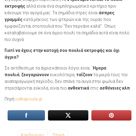
εκτροφής
αλλά είναι ένα συμπληρωματικό κριτήριο πριν
κάνουμε την αγορά μας. Τα σημάδια στρες είναι
άσπρες
γραμμές
κατά μήκους των φτερών και της ουράς που
εμφανίζονται στα πουλιά που “δεν περνάνε καλά”. Όπως
καταλαβαίνουμε σε ένα άγριο πουλί τα σημάδια αυτά είναι πολύ
πιο συχνά.
Γιατί να έχεις στην κατοχή σου πουλιά εκτροφής και όχι
άγρια?
Σε αντίθεση με τα άγρια κάποιοι λόγοι είναι :
Ήμερα
πουλιά
,
ζευγαρώνουν
ευκολότερα,
ταΐζουν
τα μικρά τους την
αναπαραγωγική περίοδο, δεν σπάνε τα αυγά στην φωλιά δεν
στρεσάρονται εύκολα, είναι πιο
ανθεκτικά
στις
ασθένειες κλπ
.
Πηγή:
odikapoulia.gr
Tags:
Καρδερίνες
Πτηνά